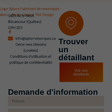
1625 Av. le Neuf,
Bécancour (Québec)
G9H 2E5
F
a
c
info@xplorremorques.ca
Trouver
e
Gérer mes témoins
b
un
o
(cookies)
o
détaillant
Conditions d’utilisation et
k
-
politique de confidentialité
f
Voir nos
détaillants
Demande d'information
Prénom
Nom