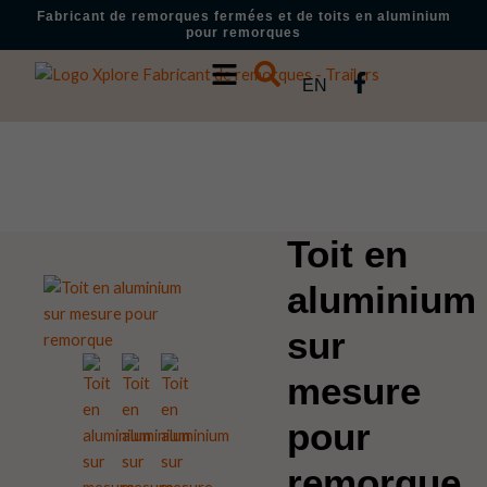
Aller
Fabricant de remorques fermées et de toits en aluminium
pour remorques
au
contenu
F
EN
a
c
e
Produit
b
ACCUEIL
/
PRODUITS
/
TOITS D'ALUMINIUM
/ TOIT EN ALUMINIUM
o
SUR MESURE POUR REMORQUE
o
k
Toit en
-
f
aluminium
sur
mesure
pour
remorque