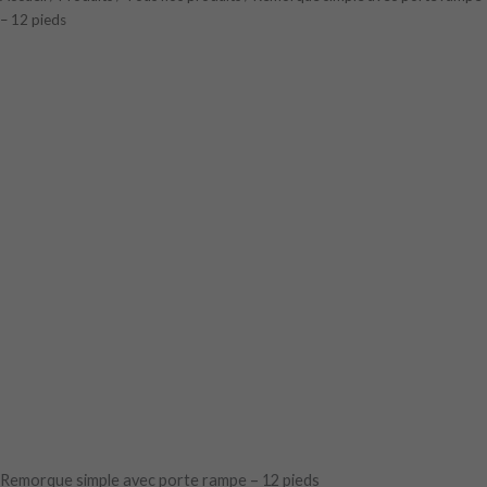
k
– 12 pieds
-
f
Remorque simple avec porte rampe – 12 pieds