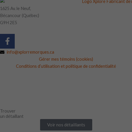
1625 Av. le Neuf,
Bécancour (Québec)
G9H 2E5
F
a
c
info@xplorremorques.ca
e
Gérer mes témoins (cookies)
b
Conditions d’utilisation et politique de confidentialité
o
o
k
-
f
Trouver
un détaillant
Voir nos détaillants