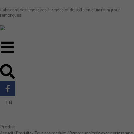
Aller
Fabricant de remorques fermées et de toits en aluminium pour
au
remorques
contenu
F
a
c
EN
e
b
o
Produit
o
Accueil
/
Produits
/
Tous nos produits
/ Remorque simple avec porte rampe